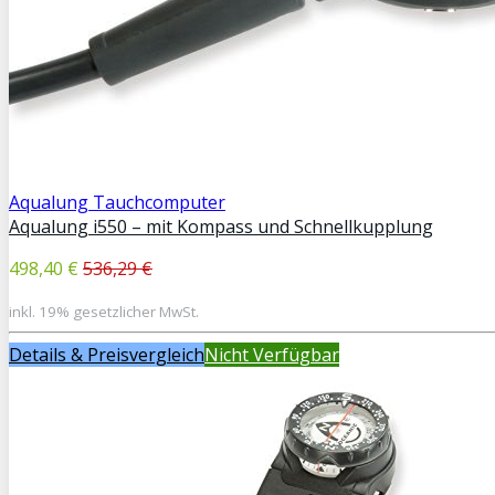
Aqualung Tauchcomputer
Aqualung i550 – mit Kompass und Schnellkupplung
498,40 €
536,29 €
inkl. 19% gesetzlicher MwSt.
Details & Preisvergleich
Nicht Verfügbar