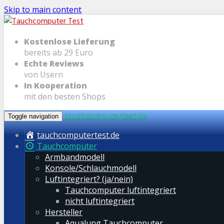
Skip to main content
Kostenlose Lieferung
bereits ab 29 Euro
Echte Reviews
von Usern
In Kooperation
mit den besten Shops
tauchcomputertest.de
Toggle navigation
tauchcomputertest.de
Tauchcomputer
Armbandmodell
Konsole/Schlauchmodell
Luftintegriert? (ja/nein)
Tauchcomputer luftintegriert
nicht luftintegriert
Hersteller
Aqualung Tauchcomputer