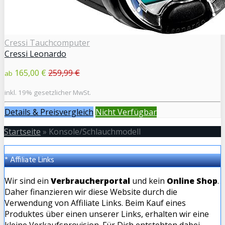
Cressi Tauchcomputer
Cressi Leonardo
165,00 €
259,99 €
ab
inkl. 19% gesetzlicher MwSt.
Details & Preisvergleich
Nicht Verfügbar
Startseite
»
Konsole/Schlauchmodell
* Affiliate Links
Wir sind ein
Verbraucherportal
und kein
Online Shop
.
Daher finanzieren wir diese Website durch die
Verwendung von Affiliate Links. Beim Kauf eines
Produktes über einen unserer Links, erhalten wir eine
kleine Verkaufsprovision. Für Dich entstehten dabei