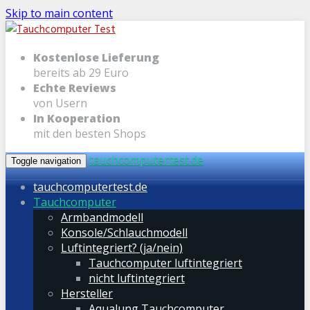
Skip to main content
Kostenlose Lieferung
bereits ab 29 Euro
Echte Reviews
von Usern
In Kooperation
mit den besten Shops
tauchcomputertest.de
Toggle navigation
tauchcomputertest.de
Tauchcomputer
Armbandmodell
Konsole/Schlauchmodell
Luftintegriert? (ja/nein)
Tauchcomputer luftintegriert
nicht luftintegriert
Hersteller
Aqualung Tauchcomputer