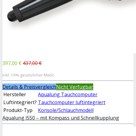
397,00 €
437,00 €
inkl. 19% gesetzlicher MwSt.
Details & Preisvergleich
Nicht Verfügbar
Hersteller
Aqualung Tauchcomputer
Luftintegriert?
Tauchcomputer luftintegriert
Produkt-Typ
Konsole/Schlauchmodell
Aqualung i550 – mit Kompass und Schnellkupplung